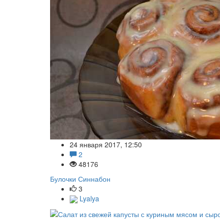
24 января 2017, 12:50
2
48176
Булочки Синнабон
3
Lyalya