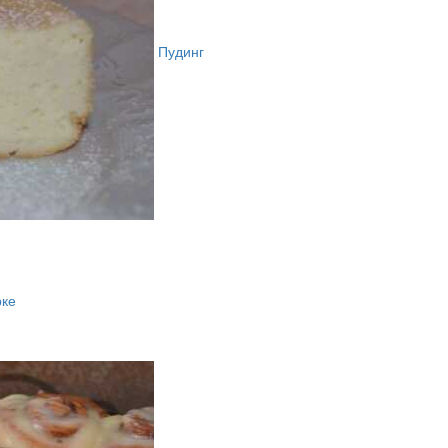
Пудинг
рке