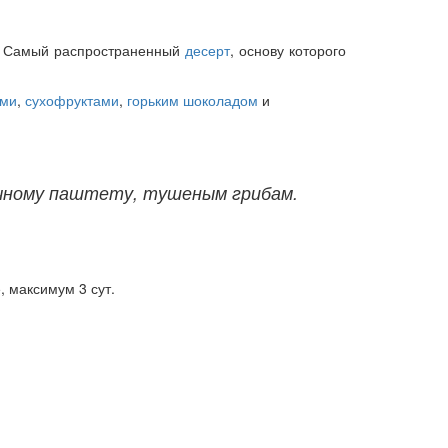
в. Самый распространенный
десерт
, основу которого
ами
,
сухофруктами
,
горьким шоколадом
и
очному паштету, тушеным грибам.
, максимум 3 сут.