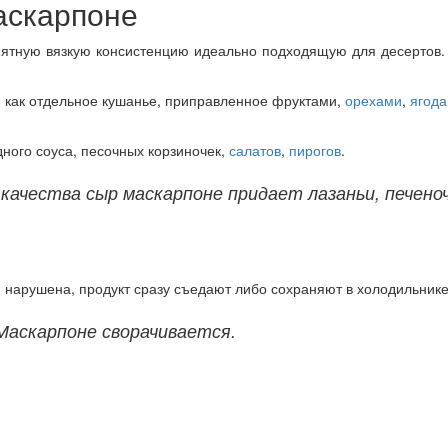
аскарпоне
риятную вязкую консистенцию идеально подходящую для десерто
я как отдельное кушанье, приправленное фруктами,
орехами
,
ягод
дного соуса, песочных корзиночек,
салатов
,
пирогов
.
качества сыр маскарпоне придает лазаньи, печен
 нарушена, продукт сразу съедают либо сохраняют в холодильнике
Маскарпоне сворачивается.