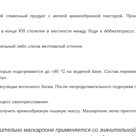
ий сливочный продукт с мягкой кремообразной текстурой. Пр
о в конце XVI столетия в местности между Лоди и Аббиатеграсс
нильный либо слегка желтоватый оттенок.
оторые подогреваются до +90 °C на водяной бане. Состав перем
сус.
коагуляции молочного белка. После непродолжительного подогрев
оцесс самопрессования.
лучить кремообразную пышную массу. Маскарпоне легко приготов
тельно маскарпоне применяется со значительной д