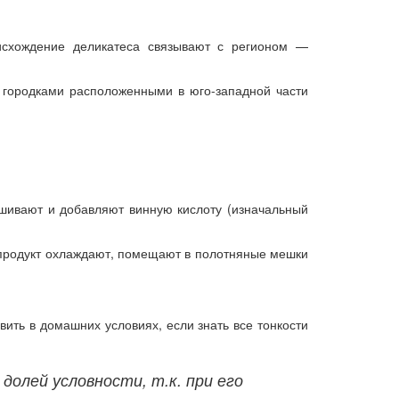
оисхождение деликатеса связывают с регионом —
о, городками расположенными в юго-западной части
ешивают и добавляют винную кислоту (изначальный
а продукт охлаждают, помещают в полотняные мешки
ить в домашних условиях, если знать все тонкости
олей условности, т.к. при его