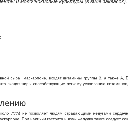
енты и молочнокислые культуры (в виде заквасок)
;
вной сыра маскарпоне, входят витамины группы В, а также А, D
укта входят жиры способствующие легкому усваиванию витамино
блению
 около 75%) не позволяет людям страдающими недугами сердечн
карпоне. При наличии гастрита и язвы желудка также следует сок