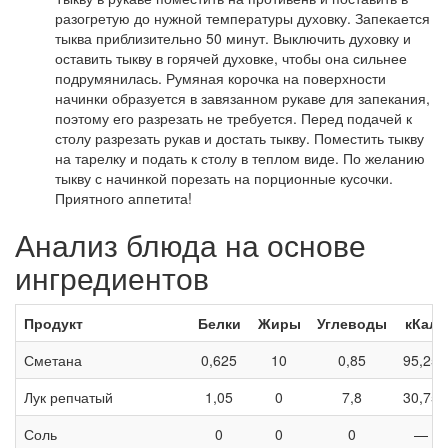
разогретую до нужной температуры духовку. Запекается
тыква приблизительно 50 минут. Выключить духовку и
оставить тыкву в горячей духовке, чтобы она сильнее
подрумянилась. Румяная корочка на поверхности
начинки образуется в завязанном рукаве для запекания,
поэтому его разрезать не требуется. Перед подачей к
столу разрезать рукав и достать тыкву. Поместить тыкву
на тарелку и подать к столу в теплом виде. По желанию
тыкву с начинкой порезать на порционные кусочки.
Приятного аппетита!
Анализ блюда на основе
ингредиентов
Продукт
Белки
Жиры
Углеводы
кКал
Сметана
0,625
10
0,85
95,25
Лук репчатый
1,05
0
7,8
30,75
Соль
0
0
0
—