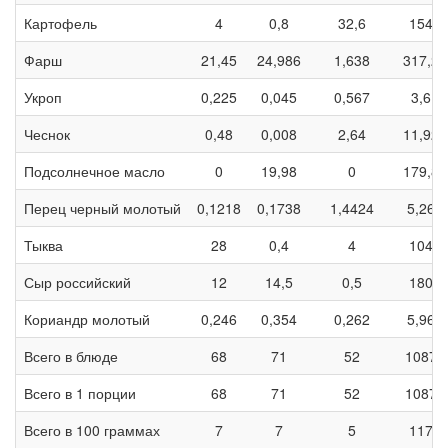
Картофель
4
0,8
32,6
154
Фарш
21,45
24,986
1,638
317,2
Укроп
0,225
0,045
0,567
3,6
Чеснок
0,48
0,008
2,64
11,92
Подсолнечное масло
0
19,98
0
179,8
Перец черный молотый
0,1218
0,1738
1,4424
5,26
Тыква
28
0,4
4
104
Сыр российский
12
14,5
0,5
180
Кориандр молотый
0,246
0,354
0,262
5,96
Всего в блюде
68
71
52
1087
Всего в 1 порции
68
71
52
1087
Всего в 100 граммах
7
7
5
117