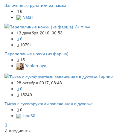
Запеченные рулетики из тыквы
6
Natali
Из мяса
13 декабря 2016, 00:53
6
10791
Перепелиные ножки (из фарша)
15
Yantarnaya
Гарнир
28 октября 2017, 08:43
0
15240
Тыква с сухофруктами запеченная в духовке
0
luba60
Ингредиенты