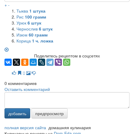
+
-
Тыква
1
штука
Рис
100
грамм
Урюк
6
штук
Чернослив
6
штук
Изюм
60
грамм
Корица
1
ч. ложка
Поделитесь рецептом в соцсетях
0
комментариев
Оставить комментарий
добавить
предпросмотр
полная версия сайта
домашняя кулинария
Кулинарные рецепты на
Dom-Eda.com