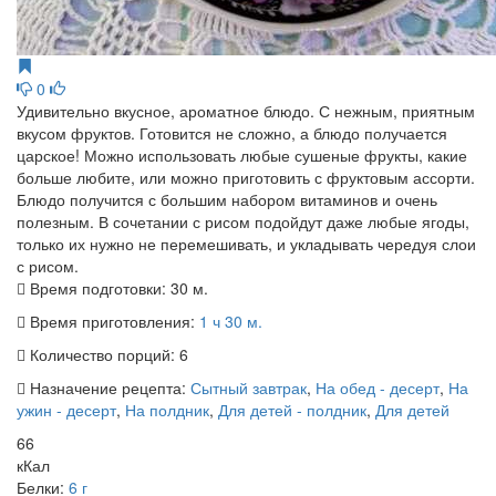
0
Удивительно вкусное, ароматное блюдо. С нежным, приятным
вкусом фруктов. Готовится не сложно, а блюдо получается
царское! Можно использовать любые сушеные фрукты, какие
больше любите, или можно приготовить с фруктовым ассорти.
Блюдо получится с большим набором витаминов и очень
полезным. В сочетании с рисом подойдут даже любые ягоды,
только их нужно не перемешивать, и укладывать чередуя слои
с рисом.
Время подготовки:
30 м.
Время приготовления:
1 ч 30 м.
Количество порций:
6
Назначение рецепта:
Сытный завтрак
,
На обед - десерт
,
На
ужин - десерт
,
На полдник
,
Для детей - полдник
,
Для детей
66
кКал
Белки:
6 г