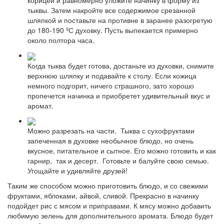
корицей и равномерно уложите начинку в форму из
тыквы. Затем накройте все содержимое срезанной
шляпкой и поставьте на противне в заранее разогретую
до 180-190 ºС духовку. Пусть выпекается примерно
около полтора часа.
Когда тыква будет готова, достаньте из духовки, снимите
верхнюю шляпку и подавайте к столу. Если кожица
немного подгорит, ничего страшного, зато хорошо
пропечется начинка и приобретет удивительный вкус и
аромат.
Можно разрезать на части. Тыква с сухофруктами
запеченная в духовке необычное блюдо, но очень
вкусное, питательное и сытное. Его можно готовить и как
гарнир, так и десерт. Готовьте и балуйте свою семью.
Угощайте и удивляйте друзей!
Таким же способом можно приготовить блюдо, и со свежими
фруктами, яблоками, айвой, сливой. Прекрасно в начинку
подойдет рис с мясом и приправами. К мясу можно добавить
любимую зелень для дополнительного аромата. Блюдо будет