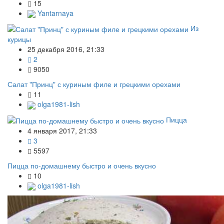
15
Yantarnaya
Из
курицы
25 декабря 2016, 21:33
2
9050
Салат "Принц" с куриным филе и грецкими орехами
11
olga1981-lish
Пицца
4 января 2017, 21:33
3
5597
Пицца по-домашнему быстро и очень вкусно
10
olga1981-lish