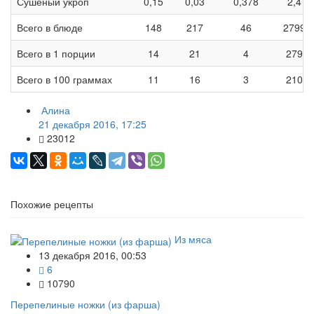
Сушеный укроп
0,15
0,03
0,378
2,4
Всего в блюде
148
217
46
2799
Всего в 1 порции
14
21
4
279
Всего в 100 граммах
11
16
3
210
Алина
21 декабря 2016, 17:25
23012
Похожие рецепты
Из мяса
13 декабря 2016, 00:53
6
10790
Перепелиные ножки (из фарша)