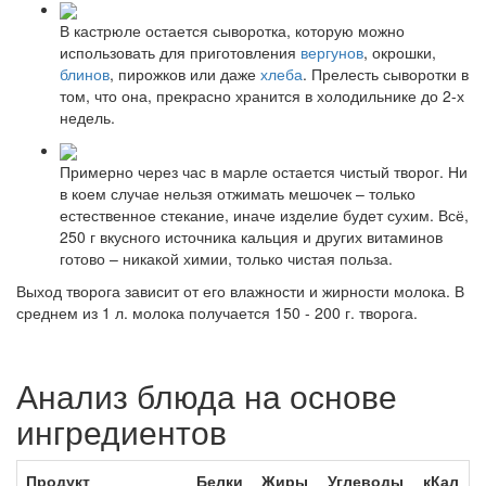
В кастрюле остается сыворотка, которую можно
использовать для приготовления
вергунов
, окрошки,
блинов
, пирожков или даже
хлеба
. Прелесть сыворотки в
том, что она, прекрасно хранится в холодильнике до 2-х
недель.
Примерно через час в марле остается чистый творог. Ни
в коем случае нельзя отжимать мешочек – только
естественное стекание, иначе изделие будет сухим. Всё,
250 г вкусного источника кальция и других витаминов
готово – никакой химии, только чистая польза.
Выход творога зависит от его влажности и жирности молока. В
среднем из 1 л. молока получается 150 - 200 г. творога.
Анализ блюда на основе
ингредиентов
Продукт
Белки
Жиры
Углеводы
кКал