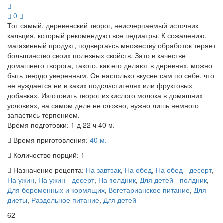
0
Тот самый, деревенский творог, неисчерпаемый источник
кальция, который рекомендуют все педиатры. К сожалению,
магазинный продукт, подвергаясь множеству обработок теряет
большинство своих полезных свойств. Зато в качестве
домашнего творога, такого, как его делают в деревнях, можно
быть твердо уверенным. Он настолько вкусен сам по себе, что
не нуждается ни в каких подсластителях или фруктовых
добавках. Изготовить творог из кислого молока в домашних
условиях, на самом деле не сложно, нужно лишь немного
запастись терпением.
Время подготовки:
1 д 22 ч 40 м.
Время приготовления:
40 м.
Количество порций:
1
Назначение рецепта:
На завтрак
,
На обед
,
На обед - десерт
,
На ужин
,
На ужин - десерт
,
На полдник
,
Для детей - полдник
,
Для беременных и кормящих
,
Вегетарианское питание
,
Для
диеты
,
Раздельное питание
,
Для детей
62