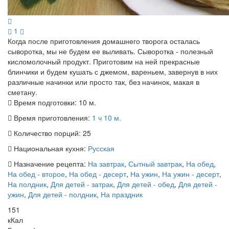
1
Когда после приготовления домашнего творога осталась
сыворотка, мы не будем ее выливать. Сыворотка - полезный
кисломолочный продукт. Приготовим на ней прекрасные
блинчики и будем кушать с джемом, вареньем, завернув в них
различные начинки или просто так, без начинок, макая в
сметану.
Время подготовки:
10 м.
Время приготовления:
1 ч 10 м.
Количество порций:
25
Национальная кухня:
Русская
Назначение рецепта:
На завтрак
,
Сытный завтрак
,
На обед
,
На обед - второе
,
На обед - десерт
,
На ужин
,
На ужин - десерт
,
На полдник
,
Для детей - затрак
,
Для детей - обед
,
Для детей -
ужин
,
Для детей - полдник
,
На праздник
151
кКал