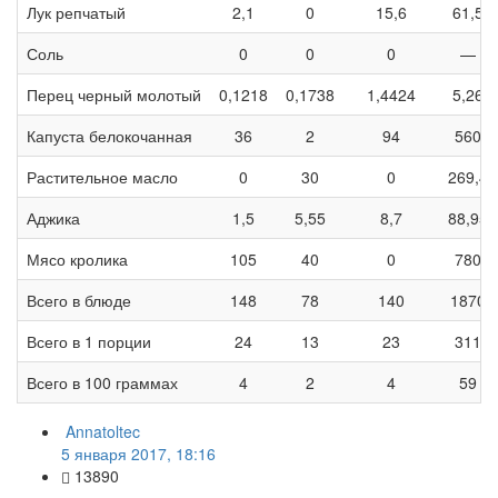
Лук репчатый
2,1
0
15,6
61,5
Соль
0
0
0
—
Перец черный молотый
0,1218
0,1738
1,4424
5,26
Капуста белокочанная
36
2
94
560
Растительное масло
0
30
0
269,4
Аджика
1,5
5,55
8,7
88,95
Мясо кролика
105
40
0
780
Всего в блюде
148
78
140
1870
Всего в 1 порции
24
13
23
311
Всего в 100 граммах
4
2
4
59
Annatoltec
5 января 2017, 18:16
13890