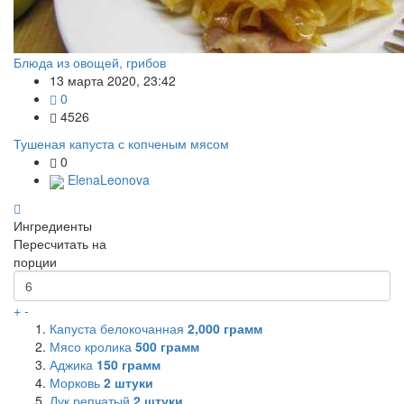
Блюда из овощей, грибов
13 марта 2020, 23:42
0
4526
Тушеная капуста с копченым мясом
0
ElenaLeonova
Ингредиенты
Пересчитать на
порции
+
-
Капуста белокочанная
2,000
грамм
Мясо кролика
500
грамм
Аджика
150
грамм
Морковь
2
штуки
Лук репчатый
2
штуки