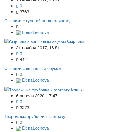
0
3763
Сырники с курагой по-восточному
1
ElenaLeonova
Сырники
21 ноября 2017, 13:51
0
4441
Сырники с вишневым соусом
0
ElenaLeonova
Блины
6 апреля 2020, 17:47
0
2272
Творожные трубочки к завтраку
0
ElenaLeonova