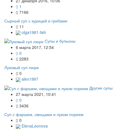
27 декабря 2016, 10:06
1
7166
Сырный суп с курицей и грибами
11
olga1981-lish
Супы и бульоны
6 марта 2017, 12:54
0
2283
Луковый суп пюре
0
alex1997
Другие супы
27 марта 2021, 10:41
0
3436
Суп с фаршем, овощами и луком пореем
0
ElenaLeonova