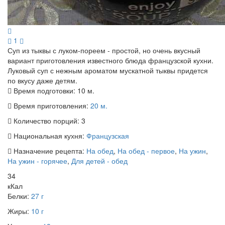
1
Суп из тыквы с луком-пореем - простой, но очень вкусный
вариант приготовления известного блюда французской кухни.
Луковый суп с нежным ароматом мускатной тыквы придется
по вкусу даже детям.
Время подготовки:
10 м.
Время приготовления:
20 м.
Количество порций:
3
Национальная кухня:
Французская
Назначение рецепта:
На обед
,
На обед - первое
,
На ужин
,
На ужин - горячее
,
Для детей - обед
34
кКал
Белки:
27 г
Жиры:
10 г