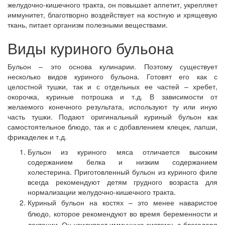
желудочно-кишечного тракта, он повышает аппетит, укрепляет
иммунитет, благотворно воздействует на костную и хрящевую
ткань, питает организм полезными веществами.
Виды куриного бульона
Бульон – это основа кулинарии. Поэтому существует
несколько видов куриного бульона. Готовят его как с
целостной тушки, так и с отдельных ее частей – хребет,
окорочка, куриные потрошка и т.д. В зависимости от
желаемого конечного результата, используют ту или иную
часть тушки. Подают оригинальный куриный бульон как
самостоятельное блюдо, так и с добавлением клецек, лапши,
фрикаделек и т.д.
Бульон из куриного мяса отличается высоким
содержанием белка и низким содержанием
холестерина. Приготовленный бульон из куриного филе
всегда рекомендуют детям грудного возраста для
нормализации желудочно-кишечного тракта.
Куриный бульон на костях – это менее наваристое
блюдо, которое рекомендуют во время беременности и
лактации. Он усиливает иммунную систему, а благодаря