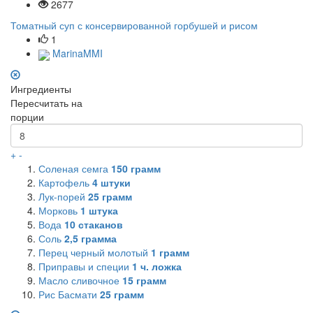
2677
Томатный суп с консервированной горбушей и рисом
1
MarinaMMI
Ингредиенты
Пересчитать на
порции
+
-
Соленая семга
150
грамм
Картофель
4
штуки
Лук-порей
25
грамм
Морковь
1
штука
Вода
10
стаканов
Соль
2,5
грамма
Перец черный молотый
1
грамм
Приправы и специи
1
ч. ложка
Масло сливочное
15
грамм
Рис Басмати
25
грамм