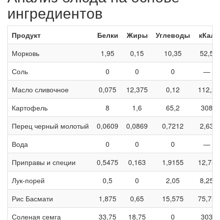
ингредиентов
Продукт
Белки
Жиры
Углеводы
кКал
Морковь
1,95
0,15
10,35
52,5
Соль
0
0
0
—
Масло сливочное
0,075
12,375
0,12
112,2
Картофель
8
1,6
65,2
308
Перец черный молотый
0,0609
0,0869
0,7212
2,63
Вода
0
0
0
—
Приправы и специи
0,5475
0,163
1,9155
12,75
Лук-порей
0,5
0
2,05
8,25
Рис Басмати
1,875
0,65
15,575
75,75
Соленая семга
33,75
18,75
0
303