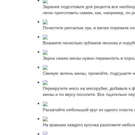
Заранее подготовьте для рецепта все необхо
легко приготовить самим, как, например, по 
Почистите репчатые лук, и мелко порежьте н
Возьмите несколько зубчиков чеснока и поруб
Зерна семян кинзы нужно перемолоть в порош
Свежую зелень кинзы, промойте, подсушите 
Перекрутите мясо на мясорубке, добавьте к 
кинзы и по вкусу посолите. Все тщательно п
Раскатайте небольшой круг из одного пласта 
На краешек каждого кусочка разложите небол