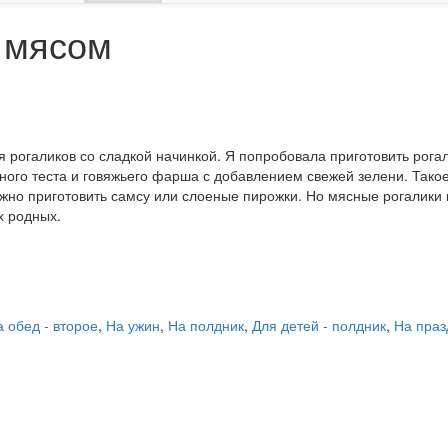
 мясом
 рогаликов со сладкой начинкой. Я попробовала приготовить рога
еного теста и говяжьего фарша с добавлением свежей зелени. Тако
ожно приготовить самсу или слоеные пирожки. Но мясные рогалики 
х родных.
 обед - второе
,
На ужин
,
На полдник
,
Для детей - полдник
,
На праз