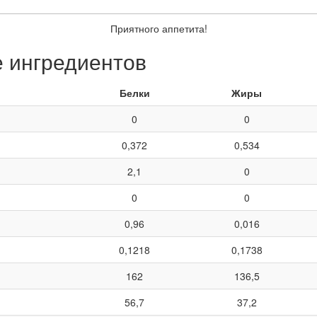
Приятного аппетита!
е ингредиентов
Белки
Жиры
0
0
0,372
0,534
2,1
0
0
0
0,96
0,016
0,1218
0,1738
162
136,5
56,7
37,2