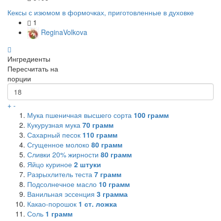
Кексы с изюмом в формочках, приготовленные в духовке
1
ReginaVolkova
Ингредиенты
Пересчитать на
порции
+
-
Мука пшеничная высшего сорта
100
грамм
Кукурузная мука
70
грамм
Сахарный песок
110
грамм
Сгущенное молоко
80
грамм
Сливки 20% жирности
80
грамм
Яйцо куриное
2
штуки
Разрыхлитель теста
7
грамм
Подсолнечное масло
10
грамм
Ванильная эссенция
3
грамма
Какао-порошок
1
ст. ложка
Соль
1
грамм