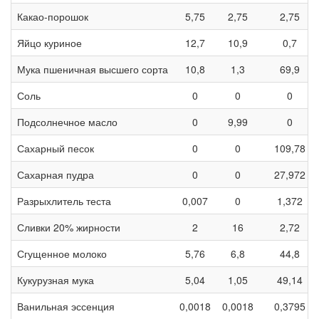
Какао-порошок
5,75
2,75
2,75
Яйцо куриное
12,7
10,9
0,7
Мука пшеничная высшего сорта
10,8
1,3
69,9
Соль
0
0
0
Подсолнечное масло
0
9,99
0
Сахарный песок
0
0
109,78
Сахарная пудра
0
0
27,972
Разрыхлитель теста
0,007
0
1,372
Сливки 20% жирности
2
16
2,72
Сгущенное молоко
5,76
6,8
44,8
Кукурузная мука
5,04
1,05
49,14
Ванильная эссенция
0,0018
0,0018
0,3795