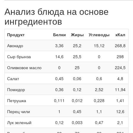
Анализ блюда на основе
ингредиентов
Продукт
Белки
Жиры
Углеводы
кКал
Авокадо
3,36
25,2
15,12
268,8
Сыр брынза
14,6
25,5
0
298
Оливковое масло
0
25
0
224,5
Салат
0,45
0,06
0,6
4,8
Помидор
0,36
0,12
2,52
11,94
Петрушка
0,111
0,012
0,228
1,41
Перец чили
1
0,45
1,1
12,6
Лук зеленый
0,12
0,003
0,47
2,1