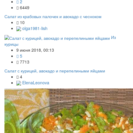
2
6449
Салат из крабовых палочек и авокадо с чесноком
10
olga1981-lish
Из
курицы
9 июня 2018, 00:13
5
7713
Салат с курицей, авокадо и перепелиными яйцами
4
ElenaLeonova