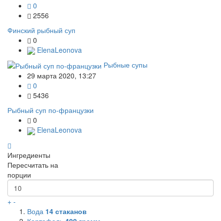
0
2556
Финский рыбный суп
0
ElenaLeonova
Рыбные супы
29 марта 2020, 13:27
0
5436
Рыбный суп по-французки
0
ElenaLeonova
Ингредиенты
Пересчитать на
порции
+
-
Вода
14
стаканов
Картофель
400
грамм