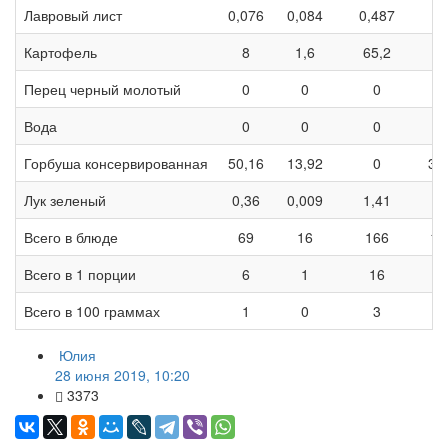
Лавровый лист
0,076
0,084
0,487
3,
Картофель
8
1,6
65,2
3
Перец черный молотый
0
0
0
Вода
0
0
0
Горбуша консервированная
50,16
13,92
0
32
Лук зеленый
0,36
0,009
1,41
6
Всего в блюде
69
16
166
10
Всего в 1 порции
6
1
16
1
Всего в 100 граммах
1
0
3
2
Юлия
28 июня 2019, 10:20
3373