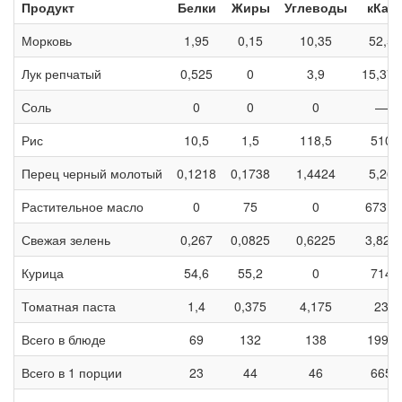
Продукт
Белки
Жиры
Углеводы
кКал
Морковь
1,95
0,15
10,35
52,5
Лук репчатый
0,525
0
3,9
15,375
Соль
0
0
0
—
Рис
10,5
1,5
118,5
510
Перец черный молотый
0,1218
0,1738
1,4424
5,26
Растительное масло
0
75
0
673,5
Свежая зелень
0,267
0,0825
0,6225
3,825
Курица
54,6
55,2
0
714
Томатная паста
1,4
0,375
4,175
23
Всего в блюде
69
132
138
1997
Всего в 1 порции
23
44
46
665