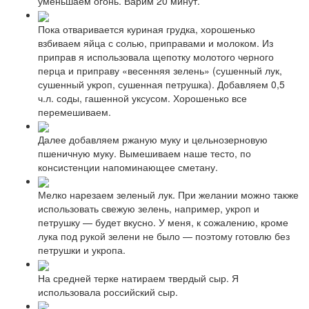
уменьшаем огонь. Варим 20 минут.
Пока отваривается куриная грудка, хорошенько
взбиваем яйца с солью, приправами и молоком. Из
приправ я использовала щепотку молотого черного
перца и приправу «весенняя зелень» (сушенный лук,
сушенный укроп, сушенная петрушка). Добавляем 0,5
ч.л. соды, гашенной уксусом. Хорошенько все
перемешиваем.
Далее добавляем ржаную муку и цельнозерновую
пшеничную муку. Вымешиваем наше тесто, по
консистенции напоминающее сметану.
Мелко нарезаем зеленый лук. При желании можно также
использовать свежую зелень, например, укроп и
петрушку — будет вкусно. У меня, к сожалению, кроме
лука под рукой зелени не было — поэтому готовлю без
петрушки и укропа.
На средней терке натираем твердый сыр. Я
использовала российский сыр.