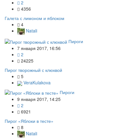
2
4356
Галета с лимоном и яблоком
4
Natali
Пироги
7 января 2017, 16:56
2
24225
Пирог творожный с клюквой
5
VeraKulakova
Пироги
9 января 2017, 14:25
2
6921
Пирог «Яблоки в тесте»
8
Natali