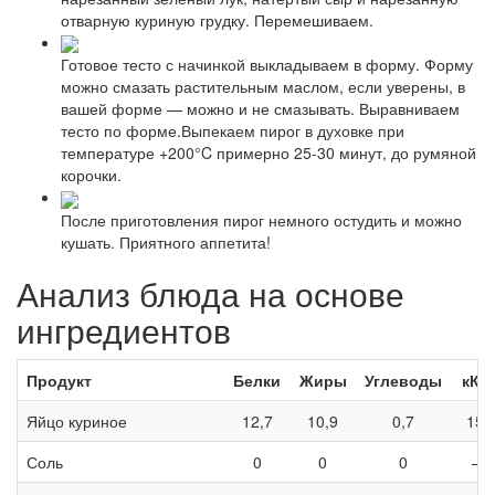
отварную куриную грудку. Перемешиваем.
Готовое тесто с начинкой выкладываем в форму. Форму
можно смазать растительным маслом, если уверены, в
вашей форме — можно и не смазывать. Выравниваем
тесто по форме.Выпекаем пирог в духовке при
температуре +200°C примерно 25-30 минут, до румяной
корочки.
После приготовления пирог немного остудить и можно
кушать. Приятного аппетита!
Анализ блюда на основе
ингредиентов
Продукт
Белки
Жиры
Углеводы
кКа
Яйцо куриное
12,7
10,9
0,7
157
Соль
0
0
0
—