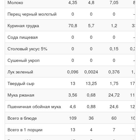
Молоко
4,35
4,8
7,05
87
Перец черный молотый
0
0
0
—
Куриная грудка
70,8
5,7
1,2
339
Сода пищевая
0
0
0
—
Столовый уксус 5%
0
0
0,15
0,32
Сушеный укроп
0
0
0
—
Лук зеленый
0,096
0,0024
0,376
1,68
Твердый сыр
13
13,25
1,75
177,
Мука ржаная
3,56
0,68
24,72
119,
Пшеничная обойная мука
4,6
0,88
24,6
124,
Всего в блюде
109
36
60
100
Всего в 1 порции
13
4
7
125