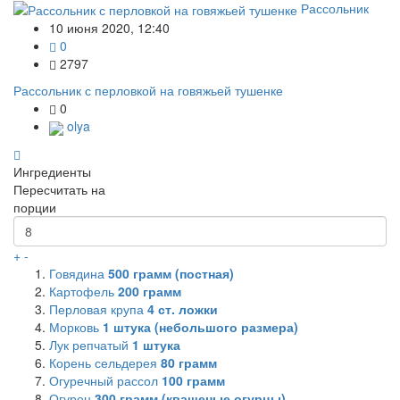
Рассольник
10 июня 2020, 12:40
0
2797
Рассольник с перловкой на говяжьей тушенке
0
olya
Ингредиенты
Пересчитать на
порции
+
-
Говядина
500
грамм (постная)
Картофель
200
грамм
Перловая крупа
4
ст. ложки
Морковь
1
штука (небольшого размера)
Лук репчатый
1
штука
Корень сельдерея
80
грамм
Огуречный рассол
100
грамм
Огурец
300
грамм (квашеные огурцы)