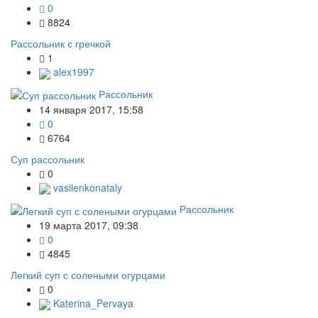
0
8824
Рассольник с гречкой
1
alex1997
Рассольник
14 января 2017, 15:58
0
6764
Суп рассольник
0
vasilenkonataly
Рассольник
19 марта 2017, 09:38
0
4845
Легкий суп с солеными огурцами
0
Katerina_Pervaya