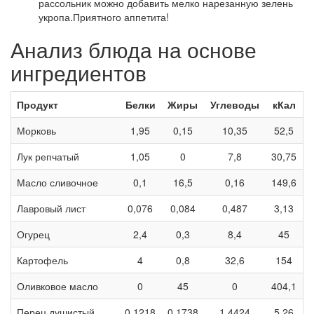
рассольник можно добавить мелко нарезанную зелень
укропа.Приятного аппетита!
Анализ блюда на основе
ингредиентов
Продукт
Белки
Жиры
Углеводы
кКал
Морковь
1,95
0,15
10,35
52,5
Лук репчатый
1,05
0
7,8
30,75
Масло сливочное
0,1
16,5
0,16
149,6
Лавровый лист
0,076
0,084
0,487
3,13
Огурец
2,4
0,3
8,4
45
Картофель
4
0,8
32,6
154
Оливковое масло
0
45
0
404,1
Перец душистый
0,1218
0,1738
1,4424
5,26