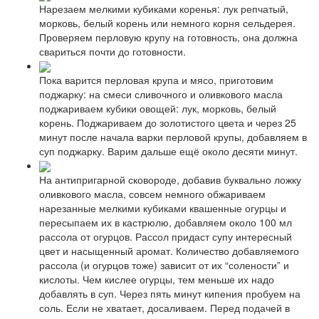
Нарезаем мелкими кубиками коренья: лук репчатый,
морковь, белый корень или немного корня сельдерея.
Проверяем перловую крупу на готовность, она должна
свариться почти до готовности.
Пока варится перловая крупа и мясо, приготовим
поджарку: на смеси сливочного и оливкового масла
поджариваем кубики овощей: лук, морковь, белый
корень. Поджариваем до золотистого цвета и через 25
минут после начала варки перловой крупы, добавляем в
суп поджарку. Варим дальше ещё около десяти минут.
На антипригарной сковороде, добавив буквально ложку
оливкового масла, совсем немного обжариваем
нарезанные мелкими кубиками квашенные огурцы и
пересыпаем их в кастрюлю, добавляем около 100 мл
рассола от огурцов. Рассол придаст супу интересный
цвет и насыщенный аромат. Количество добавляемого
рассола (и огурцов тоже) зависит от их “солености” и
кислоты. Чем кислее огурцы, тем меньше их надо
добавлять в суп. Через пять минут кипения пробуем на
соль. Если не хватает, досаливаем. Перед подачей в