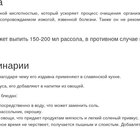
а
ной кислотностью, который ускоряет процесс очищения органи
, сопровождаемом изжогой, язвенной болезни. Также он не реко
ет выпить 150-200 мл рассола, в противном случае 
инарии
агодаря чему его издавна применяют в славянской кухне.
уса, его добавляют в напитки из овощей.
 блюдах:
осредственно в воду, что может заменить соль.
рассольник, окрошку.
овощи, что придает продуктам мягкость и легкий соленый привкус.
ьное время не черствеет, получается пышным и слоистым. Добавлят