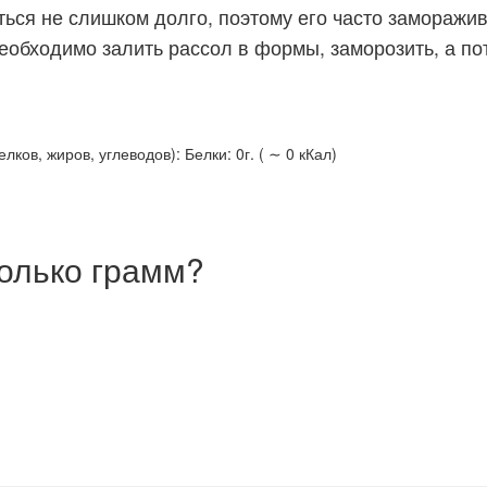
ься не слишком долго, поэтому его часто заморажив
необходимо залить рассол в формы, заморозить, а по
ов, жиров, углеводов): Белки: 0г. ( ∼ 0 кКал)
олько грамм?