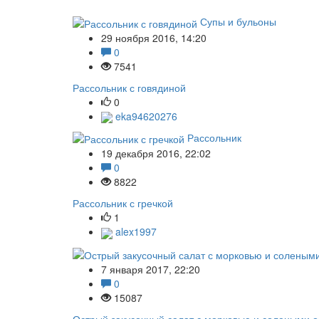
Супы и бульоны
29 ноября 2016, 14:20
0
7541
Рассольник с говядиной
0
eka94620276
Рассольник
19 декабря 2016, 22:02
0
8822
Рассольник с гречкой
1
alex1997
7 января 2017, 22:20
0
15087
Острый закусочный салат с морковью и солеными 