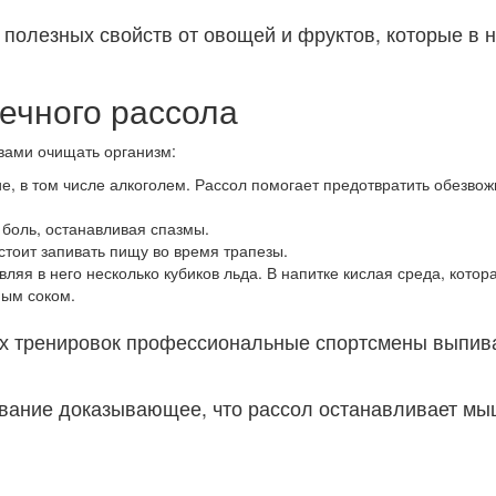
 полезных свойств от овощей и фруктов, которые в 
ечного рассола
твами очищать организм:
ие, в том числе алкоголем. Рассол помогает предотвратить обезво
боль, останавливая спазмы.
стоит запивать пищу во время трапезы.
вляя в него несколько кубиков льда. В напитке кислая среда, кото
ным соком.
 тренировок профессиональные спортсмены выпива
ование доказывающее, что рассол останавливает мы