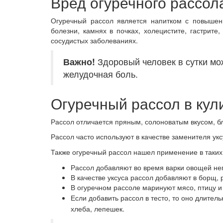
Вред огуречного рассол
Огуречный рассол является напитком с повышен
болезни, камнях в почках, холецистите, гастрите
сосудистых заболеваниях.
Важно!
Здоровый человек в сутки мож
желудочная боль.
Огуречный рассол в кул
Рассол отличается пряным, солоноватым вкусом, бл
Рассол часто используют в качестве заменителя укс
Также огуречный рассол нашел применение в таких
Рассол добавляют во время варки овощей неп
В качестве уксуса рассол добавляют в борщ, 
В огуречном рассоле маринуют мясо, птицу и 
Если добавить рассол в тесто, то оно длител
хлеба, лепешек.