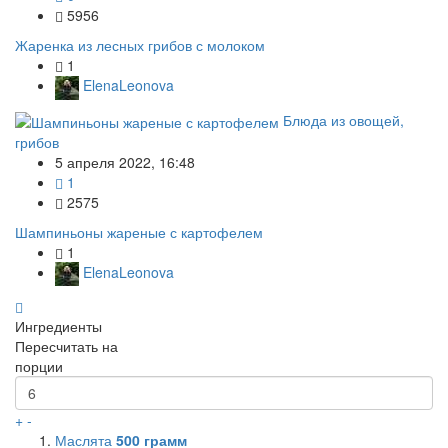
5956
Жаренка из лесных грибов с молоком
1
ElenaLeonova
Блюда из овощей,
грибов
5 апреля 2022, 16:48
1
2575
Шампиньоны жареные с картофелем
1
ElenaLeonova
Ингредиенты
Пересчитать на
порции
+
-
Маслята
500
грамм