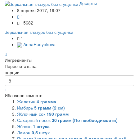
Десерты
8 апреля 2017, 19:07
1
15682
Зеркальная глазурь без сгущенки
1
AnnaHudyakova
Ингредиенты
Пересчитать на
порции
+
-
Яблочное компоте
Желатин
4
грамма
Имбирь
5
грамм (2 см)
Яблочный сок
190
грамм
Сахарный песок
30
грамм (По необходимости)
Яблоко
1
штука
Лимон
0,5
штук
Пищевой краситель
или зеленый порошковый чай