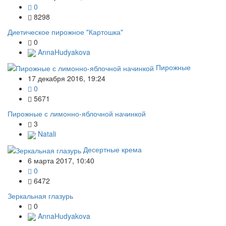
0
8298
Диетическое пирожное "Картошка"
0
AnnaHudyakova
Пирожные
17 декабря 2016, 19:24
0
5671
Пирожные с лимонно-яблочной начинкой
3
Natali
Десертные крема
6 марта 2017, 10:40
0
6472
Зеркальная глазурь
0
AnnaHudyakova