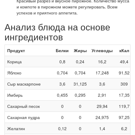
Красивый разрез и вкусное пирожное. Количество мусса
и компоте в пирожном можете регулировать. Всем
успехов и приятного аппетита.
Анализ блюда на основе
ингредиентов
Продукт
Белки
Жиры
Углеводы
кКал
Корица
0,8
0,24
16,2
49,4
Яблоко
0,704
0,704
17,248
91,52
Сыр маскарпоне
3,6
31,125
3,6
309
Имбирь
0,455
0,295
2,91
17,35
Сахарный песок
0
0
29,94
119,7
Сахарная пудра
0
0
24,975
97,25
Желатин
0,12
0
1,4
6,2