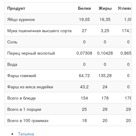
Продукт
Белки
Жиры
Углево
Яйцо куриное
19,05
16,35
1,05
Мука пшеничная высшего сорта
27
3,25
174,75
Соль
0
0
0
Перец черный молотый
0,07308
0,10428
0,8654
Вода
0
0
0
Фарш говяжий
64,72
135,28
0
Фарш из мяса индейки
43,2
24
0
Всего в блюде
154
178
176
Всего в 1 порции
25
29
29
Всего в 100 граммах
18
20
20
Татьяна