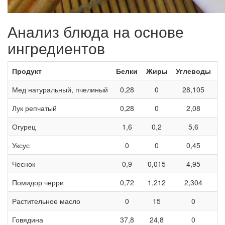
Анализ блюда на основе
ингредиентов
Продукт
Белки
Жиры
Углеводы
Мед натуральный, пчелиный
0,28
0
28,105
1
Лук репчатый
0,28
0
2,08
Огурец
1,6
0,2
5,6
Уксус
0
0
0,45
Чеснок
0,9
0,015
4,95
2
Помидор черри
0,72
1,212
2,304
Растительное масло
0
15
0
1
Говядина
37,8
24,8
0