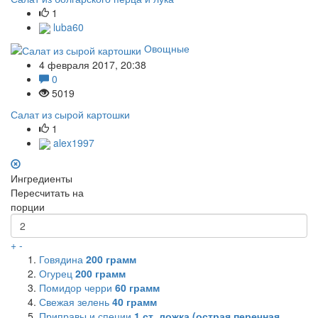
1
luba60
Овощные
4 февраля 2017, 20:38
0
5019
Салат из сырой картошки
1
alex1997
Ингредиенты
Пересчитать на
порции
+
-
Говядина
200
грамм
Огурец
200
грамм
Помидор черри
60
грамм
Свежая зелень
40
грамм
Приправы и специи
1
ст. ложка (острая перечная