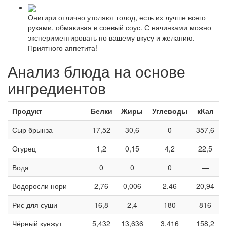
Онигири отлично утоляют голод, есть их лучше всего
руками, обмакивая в соевый соус. С начинками можно
экспериментировать по вашему вкусу и желанию.
Приятного аппетита!
Анализ блюда на основе
ингредиентов
Продукт
Белки
Жиры
Углеводы
кКал
Сыр брынза
17,52
30,6
0
357,6
Огурец
1,2
0,15
4,2
22,5
Вода
0
0
0
—
Водоросли нори
2,76
0,006
2,46
20,94
Рис для суши
16,8
2,4
180
816
Чёрный кунжут
5,432
13,636
3,416
158,2