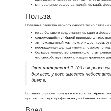
минеральные вещества: калий, кальций, фосф
Польза
Полезные свойства чёрного кунжута тесно связаны 
из-за большого содержания кальция и фосфор
содержащийся в чёрной приправе фитоэстраг
антиоксидантный комплекс очищает кровь от
неочищенная шелуха кунжута помогает очищат
большое количество аминокислот с витамина
что способствует нормализации кровяного да
Это
интересно!
В 100 г черного к
для всех, у кого имеется недостато
диете.
Большим спросом пользуется масло из чёрного кун
противоглистную профилактику и облегчают симпто
Вред