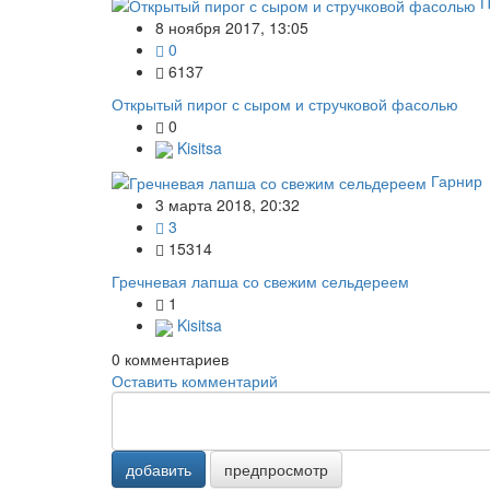
П
8 ноября 2017, 13:05
0
6137
Открытый пирог с сыром и стручковой фасолью
0
Kisitsa
Гарнир
3 марта 2018, 20:32
3
15314
Гречневая лапша со свежим сельдереем
1
Kisitsa
0
комментариев
Оставить комментарий
добавить
предпросмотр