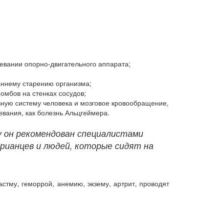
евании опорно-двигательного аппарата;
аннему старению организма;
омбов на стенках сосудов;
вную систему человека и мозговое кровообращение,
евания, как болезнь Альцгеймера.
у он рекомендован специалистами
арианцев и людей, которые сидят на
стму, геморрой, анемию, экзему, артрит, проводят