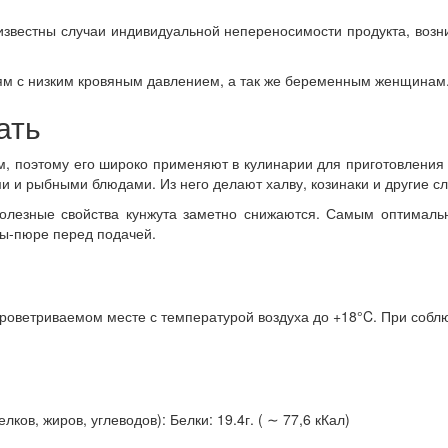
известны случаи индивидуальной непереносимости продукта, возни
ям с низким кровяным давлением, а так же беременным женщинам
ать
, поэтому его широко применяют в кулинарии для приготовления п
и и рыбными блюдами. Из него делают халву, козинаки и другие сл
полезные свойства кунжута заметно снижаются. Самым оптимал
упы-пюре перед подачей.
оветриваемом месте с температурой воздуха до +18°C. При соблюд
ов, жиров, углеводов): Белки: 19.4г. ( ∼ 77,6 кКал)