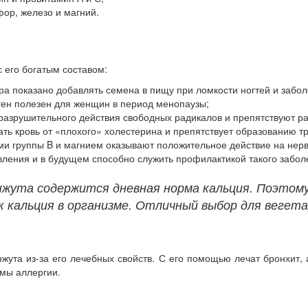
ор, железо и магний.
с его богатым составом:
а показано добавлять семена в пищу при ломкости ногтей и забол
ен полезен для женщин в период менопаузы;
 разрушительного действия свободных радикалов и препятствуют р
ь кровь от «плохого» холестерина и препятствует образованию тр
ми группы B и магнием оказывают положительное действие на нер
вления и в будущем способно служить профилактикой такого забол
унжута содержится дневная норма кальция. Поэтом
к кальция в организме. Отличный выбор для вегет
жута из-за его лечебных свойств. С его помощью лечат бронхит, а
мы аллергии.