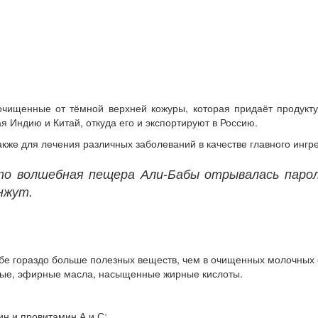
чищенные от тёмной верхней кожуры, которая придаёт продукт
я Индию и Китай, откуда его и экспортируют в Россию.
акже для лечения различных заболеваний в качестве главного ингр
о волшебная пещера Али-Бабы отрывалась пароле
нжут.
бе гораздо больше полезных веществ, чем в очищенных молочных 
мые, эфирные масла, насыщенные жирные кислоты.
ин и провитамин А и С;