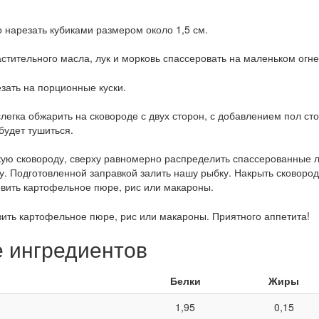
о нарезать кубиками размером около 1,5 см.
стительного масла, лук и морковь спассеровать на маленьком огне
езать на порционные куски.
легка обжарить на сковороде с двух сторон, с добавлением пол ст
будет тушиться.
ую сковороду, сверху равномерно распределить спассерованные лу
су. Подготовленной заправкой залить нашу рыбку. Накрыть сковоро
овить картофельное пюре, рис или макароны.
вить картофельное пюре, рис или макароны. Приятного аппетита!
е ингредиентов
Белки
Жиры
1,95
0,15