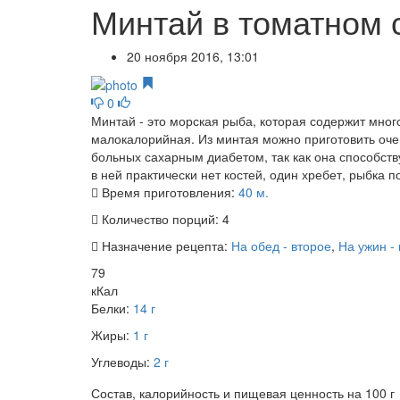
Минтай в томатном 
20 ноября 2016, 13:01
0
Минтай - это морская рыба, которая содержит много
малокалорийная. Из минтая можно приготовить очен
больных сахарным диабетом, так как она способств
в ней практически нет костей, один хребет, рыбка п
Время приготовления:
40 м.
Количество порций:
4
Назначение рецепта:
На обед - второе
,
На ужин -
79
кКал
Белки:
14 г
Жиры:
1 г
Углеводы:
2 г
Состав, калорийность и пищевая ценность на 100 г