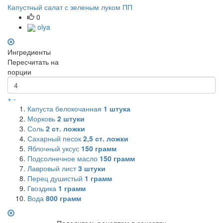
Капустный салат с зеленым луком ПП
0
olya
Ингредиенты
Пересчитать на
порции
+
-
Капуста белокочанная
1
штука
Морковь
2
штуки
Соль
2
ст. ложки
Сахарный песок
2,5
ст. ложки
Яблочный уксус
150
грамм
Подсолнечное масло
150
грамм
Лавровый лист
3
штуки
Перец душистый
1
грамм
Гвоздика
1
грамм
Вода
800
грамм
Поделитесь рецептом в соцсетях