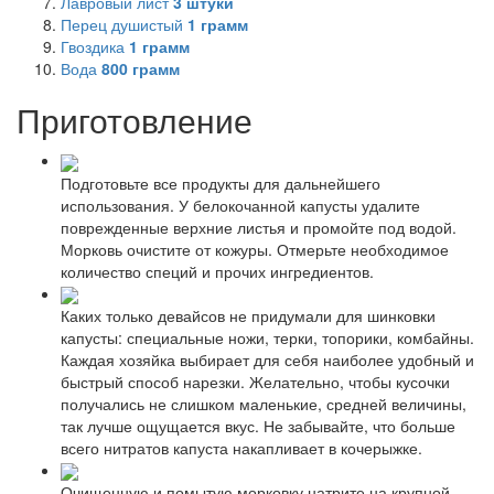
Лавровый лист
3
штуки
Перец душистый
1
грамм
Гвоздика
1
грамм
Вода
800
грамм
Приготовление
Подготовьте все продукты для дальнейшего
использования. У белокочанной капусты удалите
поврежденные верхние листья и промойте под водой.
Морковь очистите от кожуры. Отмерьте необходимое
количество специй и прочих ингредиентов.
Каких только девайсов не придумали для шинковки
капусты: специальные ножи, терки, топорики, комбайны.
Каждая хозяйка выбирает для себя наиболее удобный и
быстрый способ нарезки. Желательно, чтобы кусочки
получались не слишком маленькие, средней величины,
так лучше ощущается вкус. Не забывайте, что больше
всего нитратов капуста накапливает в кочерыжке.
Очищенную и помытую морковку натрите на крупной