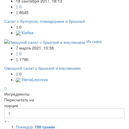
18 сентября 2017, 18:13
0
6645
Салат с булгуром, помидорами и брынзой
0
Kisitsa
Из сыра
7 марта 2021, 10:38
0
1790
Овощной салат с брынзой и маслинами
0
ElenaLeonova
Ингредиенты
Пересчитать на
порции
+
-
Помидор
150
грамм