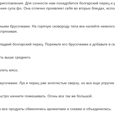
риготовления. Для сочности нам понадобится болгарский перец и 
ия супа фо. Она отлично проявляет себя во вторых блюдах, исполь
ыми брусочками. На горячую сковороду типа вок налейте немного 
отряхивая.
ладкий болгарский перец. Порежьте его брусочками и добавьте в ск
ть выше среднего.
влять мясо.
усочками. Лук и перец уже золотистые сверху, но все еще упругие 
ыстро начните помешивать. Огонь все так же большой.
бы все продукты обменялись ароматами и соками и объединились.