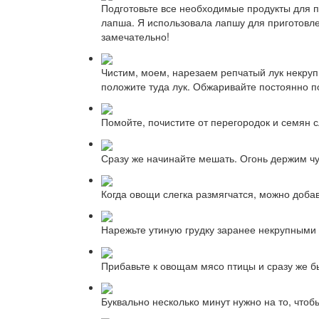
Подготовьте все необходимые продукты для п
лапша. Я использовала лапшу для приготовлен
замечательно!
Чистим, моем, нарезаем репчатый лук некрупн
положите туда лук. Обжаривайте постоянно п
Помойте, почистите от перегородок и семян с
Сразу же начинайте мешать. Огонь держим чу
Когда овощи слегка размягчатся, можно доба
Нарежьте утиную грудку заранее некрупными к
Прибавьте к овощам мясо птицы и сразу же б
Буквально несколько минут нужно на то, что