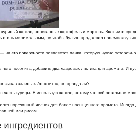
ё куриный каркас, порезанные картофель и морковь. Включите сре
ть огонь минимальным, но чтобы бульон продолжал понемножку кип
 — на его поверхности появляется пенка, которую нужно осторожно
 чего посолить, добавить два лавровых листика для аромата. И пуст
 посыпав зеленью. Аппетитно, не правда ли?
часть курицы. Я использую каркас, потому что всё остальное можн
елко нарезанный чеснок для более насыщенного аромата. Иногда 
 лапшой или рисом.
е ингредиентов