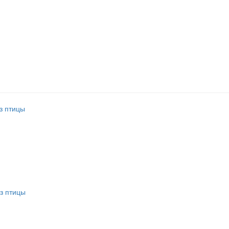
з птицы
з птицы