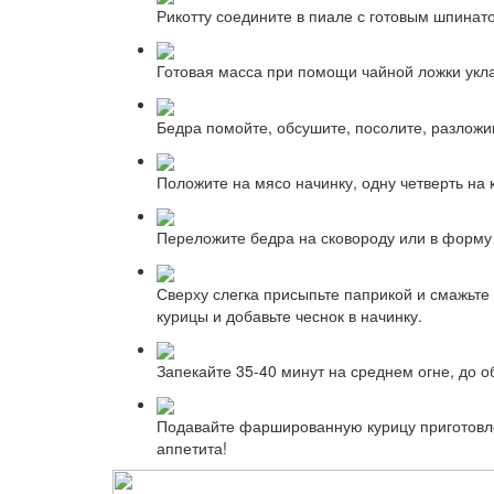
Рикотту соедините в пиале с готовым шпинато
Готовая масса при помощи чайной ложки укл
Бедра помойте, обсушите, посолите, разложи
Положите на мясо начинку, одну четверть на 
Переложите бедра на сковороду или в форму
Сверху слегка присыпьте паприкой и смажьте
курицы и добавьте чеснок в начинку.
Запекайте 35-40 минут на среднем огне, до 
Подавайте фаршированную курицу приготовл
аппетита!