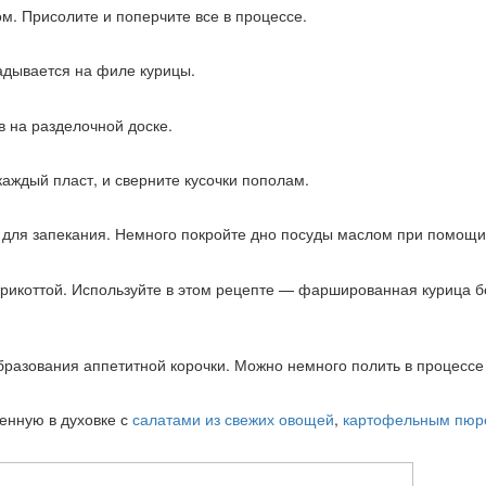
м. Присолите и поперчите все в процессе.
адывается на филе курицы.
в на разделочной доске.
каждый пласт, и сверните кусочки пополам.
 для запекания. Немного покройте дно посуды маслом при помощи 
 рикоттой. Используйте в этом рецепте — фаршированная курица б
образования аппетитной корочки. Можно немного полить в процессе
енную в духовке с
салатами из свежих овощей
,
картофельным пюр