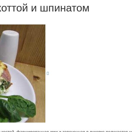
коттой и шпинатом
з костей, фаршированная ими и запеченная в духовке получается н