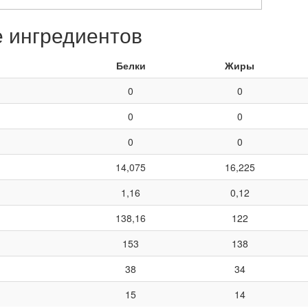
е ингредиентов
Белки
Жиры
0
0
0
0
0
0
14,075
16,225
1,16
0,12
138,16
122
153
138
38
34
15
14