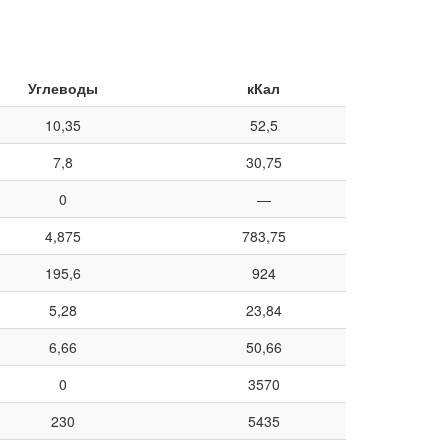
Углеводы
кКал
10,35
52,5
7,8
30,75
0
—
4,875
783,75
195,6
924
5,28
23,84
6,66
50,66
0
3570
230
5435