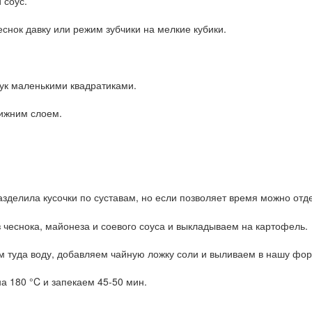
 соус.
еснок давку или режим зубчики на мелкие кубики.
ук маленькими квадратиками.
ижним слоем.
разделила кусочки по суставам, но если позволяет время можно отде
з чеснока, майонеза и соевого соуса и выкладываем на картофель.
м туда воду, добавляем чайную ложку соли и выливаем в нашу фор
на 180 °C и запекаем 45-50 мин.