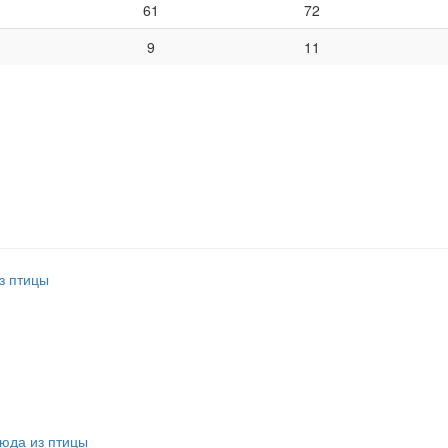
61
72
9
11
з птицы
юда из птицы