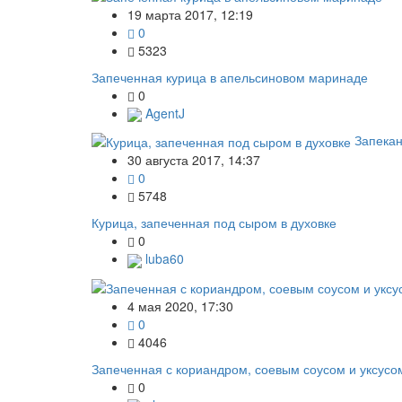
19 марта 2017, 12:19
0
5323
Запеченная курица в апельсиновом маринаде
0
AgentJ
Запекан
30 августа 2017, 14:37
0
5748
Курица, запеченная под сыром в духовке
0
luba60
4 мая 2020, 17:30
0
4046
Запеченная с кориандром, соевым соусом и уксусо
0