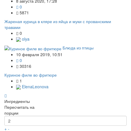
8 августа 2020, 17:28
0
5871
Жареная курица в кляре из яйца и муки с прованскими
травами
0
olya
Блюда из птицы
10 февраля 2019, 10:51
0
30316
Куриное филе во фритюре
1
ElenaLeonova
Ингредиенты
Пересчитать на
порции
+
-