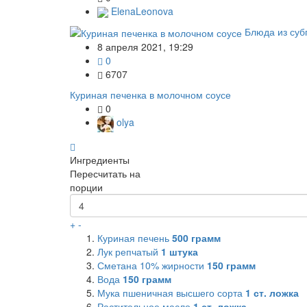
ElenaLeonova
Блюда из суб
8 апреля 2021, 19:29
0
6707
Куриная печенка в молочном соусе
0
olya
Ингредиенты
Пересчитать на
порции
+
-
Куриная печень
500
грамм
Лук репчатый
1
штука
Сметана 10% жирности
150
грамм
Вода
150
грамм
Мука пшеничная высшего сорта
1
ст. ложка
Растительное масло
1
ст. ложка