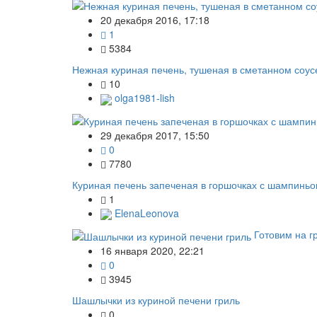
20 декабря 2016, 17:18
1
5384
Нежная куриная печень, тушеная в сметанном соус
10
olga1981-lish
29 декабря 2017, 15:50
0
7780
Куриная печень запеченая в горшочках с шампинь
1
ElenaLeonova
Готовим на г
16 января 2020, 22:21
0
3945
Шашлычки из куриной печени гриль
0