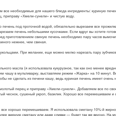
 все необходимые для нашего блюда ингредиенты: куриную печень
, приправу «Хмели-сунели» и чистую воду.
ечень под проточной водой, обязательно вырезаем все прожилки 
Нарезаем печень небольшими кусочками. Если вдруг вы хотите гото
ред приготовлением свиную печень необходимо пару часов вымочит
амного нежнее, чем свиная.
укольцами. При желании, еще можно мелко нарезать пару зубчиков 
ьного масла (я использовала кукурузное, так как оно менее вредн
им чашу в мультиварку, выставляем режим «Жарка» на 10 минут. 
тобы не сделать из печени кашу, ведь куриная печень имеет очень 
 молотый перец и приправу «Хмели-сунели». Добавляем все по сво
ый чеснок, сушеный укроп, базилик. Хорошо все перемешиваем и
, все хорошо перемешиваем. Я использовала сметану 10%-й жирност
лее жирную сметану или даже сливки — будет так же вкусно. На 