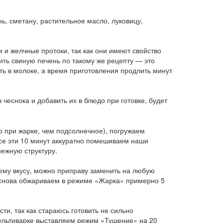
, сметану, растительное масло, луковицу,
и желчные протоки, так как они имеют свойство
вить свиную печень по такому же рецепту — это
ь в молоке, а время приготовления продлить минут
чеснока и добавить их в блюдо при готовке, будет
о при жарке, чем подсолнечное), погружаем
Все эти 10 минут аккуратно помешиваем наши
нежную структуру.
ему вкусу, можно приправу заменить на любую
 снова обжариваем в режиме «Жарка» примерно 5
и, так как стараюсь готовить не сильно
мультиварке выставляем режим «Тушение» на 20