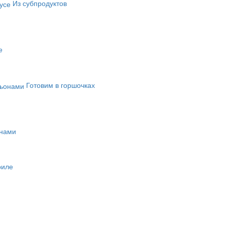
Из субпродуктов
е
Готовим в горшочках
онами
риле