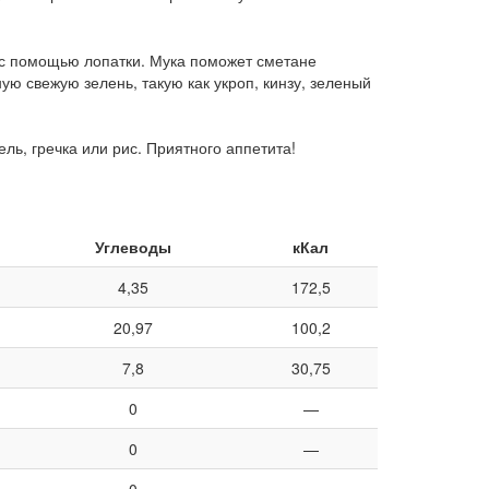
 с помощью лопатки. Мука поможет сметане
ую свежую зелень, такую как укроп, кинзу, зеленый
ль, гречка или рис. Приятного аппетита!
Углеводы
кКал
4,35
172,5
20,97
100,2
7,8
30,75
0
—
0
—
0
—