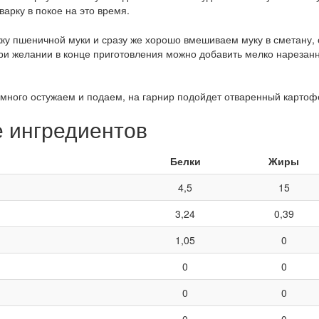
арку в покое на это время.
жку пшеничной муки и сразу же хорошо вмешиваем муку в сметану,
При желании в конце приготовления можно добавить мелко нарезанн
емного остужаем и подаем, на гарнир подойдет отваренный картофе
е ингредиентов
Белки
Жиры
4,5
15
3,24
0,39
1,05
0
0
0
0
0
0
0