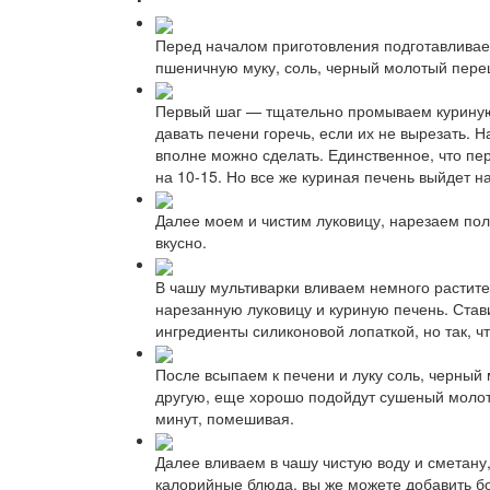
Перед началом приготовления подготавливаем
пшеничную муку, соль, черный молотый перец
Первый шаг — тщательно промываем куриную п
давать печени горечь, если их не вырезать. 
вполне можно сделать. Единственное, что пе
на 10-15. Но все же куриная печень выйдет н
Далее моем и чистим луковицу, нарезаем пол
вкусно.
В чашу мультиварки вливаем немного растител
нарезанную луковицу и куриную печень. Став
ингредиенты силиконовой лопаткой, но так, ч
После всыпаем к печени и луку соль, черный
другую, еще хорошо подойдут сушеный молот
минут, помешивая.
Далее вливаем в чашу чистую воду и сметану
калорийные блюда, вы же можете добавить бо