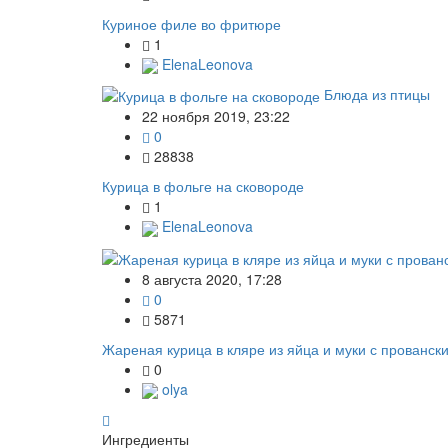
Куриное филе во фритюре
1
ElenaLeonova
Блюда из птицы
22 ноября 2019, 23:22
0
28838
Курица в фольге на сковороде
1
ElenaLeonova
8 августа 2020, 17:28
0
5871
Жареная курица в кляре из яйца и муки с прованск
0
olya
Ингредиенты