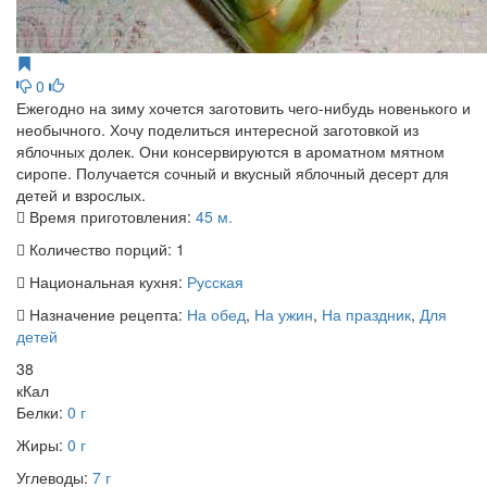
0
Ежегодно на зиму хочется заготовить чего-нибудь новенького и
необычного. Хочу поделиться интересной заготовкой из
яблочных долек. Они консервируются в ароматном мятном
сиропе. Получается сочный и вкусный яблочный десерт для
детей и взрослых.
Время приготовления:
45 м.
Количество порций:
1
Национальная кухня:
Русская
Назначение рецепта:
На обед
,
На ужин
,
На праздник
,
Для
детей
38
кКал
Белки:
0 г
Жиры:
0 г
Углеводы:
7 г