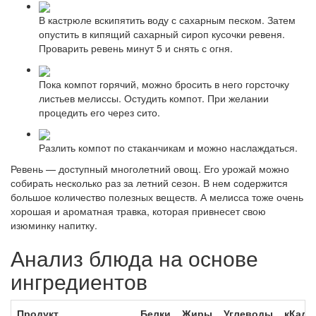
В кастрюле вскипятить воду с сахарным песком. Затем
опустить в кипящий сахарный сироп кусочки ревеня.
Проварить ревень минут 5 и снять с огня.
Пока компот горячий, можно бросить в него горсточку
листьев мелиссы. Остудить компот. При желании
процедить его через сито.
Разлить компот по стаканчикам и можно наслаждаться.
Ревень — доступный многолетний овощ. Его урожай можно
собирать несколько раз за летний сезон. В нем содержится
большое количество полезных веществ. А мелисса тоже очень
хорошая и ароматная травка, которая привнесет свою
изюминку напитку.
Анализ блюда на основе
ингредиентов
Продукт
Белки
Жиры
Углеводы
кКал