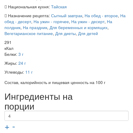
Национальная кухня:
Тайская
Назначение рецепта:
Сытный завтрак
,
На обед - второе
,
На
обед - десерт
,
На ужин - горячее
,
На ужин - десерт
,
На
полдник
,
На праздник
,
Для беременных и кормящих
,
Вегетарианское питание
,
Для диеты
,
Для детей
291
кКал
Белки:
3 г
Жиры:
24 г
Углеводы:
11 г
Состав, калорийность и пищевая ценность на 100 г
Ингредиенты на
порции
+
-