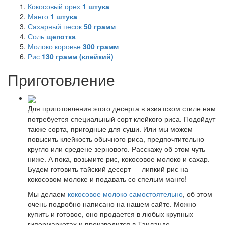
Кокосовый орех
1
штука
Манго
1
штука
Сахарный песок
50
грамм
Соль
щепотка
Молоко коровье
300
грамм
Рис
130
грамм (клейкий)
Приготовление
Для приготовления этого десерта в азиатском стиле нам
потребуется специальный сорт клейкого риса. Подойдут
также сорта, пригодные для суши. Или мы можем
повысить клейкость обычного риса, предпочтительно
кругло или средене зернового. Расскажу об этом чуть
ниже. А пока, возьмите рис, кокосовое молоко и сахар.
Будем готовить тайский десерт — липкий рис на
кокосовом молоке и подавать со спелым манго!
Мы делаем
кокосовое молоко самостоятельно
, об этом
очень подробно написано на нашем сайте. Можно
купить и готовое, оно продается в любых крупных
гипермаркетах и производится в Таиланде.