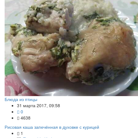
Блюда из птицы
31 марта 2017, 09:58
0
4638
Рисовая каша запечённая в духовке с курицей
1