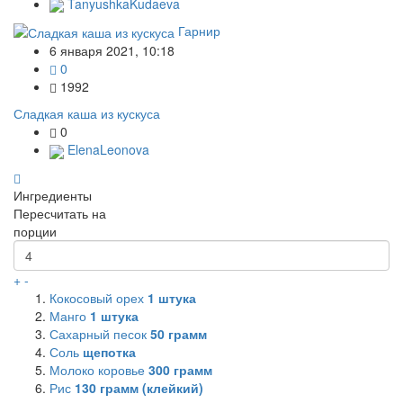
TanyushkaKudaeva
Гарнир
6 января 2021, 10:18
0
1992
Сладкая каша из кускуса
0
ElenaLeonova
Ингредиенты
Пересчитать на
порции
+
-
Кокосовый орех
1
штука
Манго
1
штука
Сахарный песок
50
грамм
Соль
щепотка
Молоко коровье
300
грамм
Рис
130
грамм (клейкий)