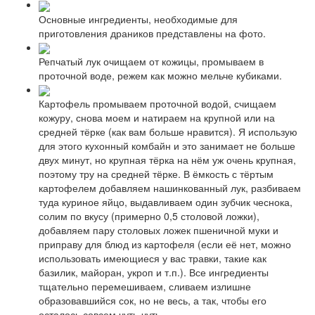
Основные ингредиенты, необходимые для
приготовления драников представлены на фото.
Репчатый лук очищаем от кожицы, промываем в
проточной воде, режем как можно мельче кубиками.
Картофель промываем проточной водой, счищаем
кожуру, снова моем и натираем на крупной или на
средней тёрке (как вам больше нравится). Я использую
для этого кухонный комбайн и это занимает не больше
двух минут, но крупная тёрка на нём уж очень крупная,
поэтому тру на средней тёрке. В ёмкость с тёртым
картофелем добавляем нашинкованный лук, разбиваем
туда куриное яйцо, выдавливаем один зубчик чеснока,
солим по вкусу (примерно 0,5 столовой ложки),
добавляем пару столовых ложек пшеничной муки и
приправу для блюд из картофеля (если её нет, можно
использовать имеющиеся у вас травки, такие как
базилик, майоран, укроп и т.п.). Все ингредиенты
тщательно перемешиваем, сливаем излишне
образовавшийся сок, но не весь, а так, чтобы его
осталось совсем чуть-чуть.