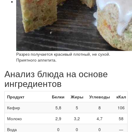
Разрез получается красивый плотный, не сухой.
Приятного аппетита.
Анализ блюда на основе
ингредиентов
Продукт
Белки
Жиры
Углеводы
кКал
Кефир
5,8
5
8
106
Молоко
2,9
3,2
4,7
58
Вода
0
0
0
—