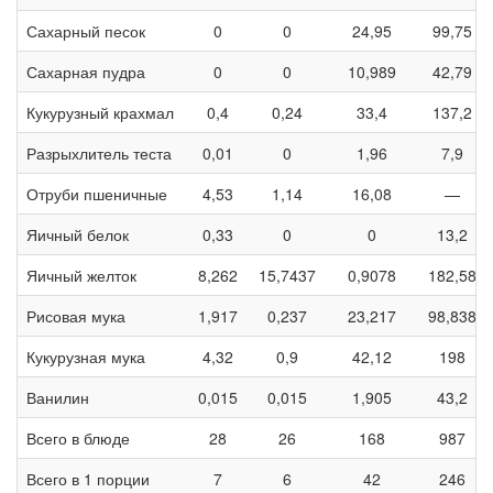
Сахарный песок
0
0
24,95
99,75
Сахарная пудра
0
0
10,989
42,79
Кукурузный крахмал
0,4
0,24
33,4
137,2
Разрыхлитель теста
0,01
0
1,96
7,9
Отруби пшеничные
4,53
1,14
16,08
—
Яичный белок
0,33
0
0
13,2
Яичный желток
8,262
15,7437
0,9078
182,58
Рисовая мука
1,917
0,237
23,217
98,838
Кукурузная мука
4,32
0,9
42,12
198
Ванилин
0,015
0,015
1,905
43,2
Всего в блюде
28
26
168
987
Всего в 1 порции
7
6
42
246