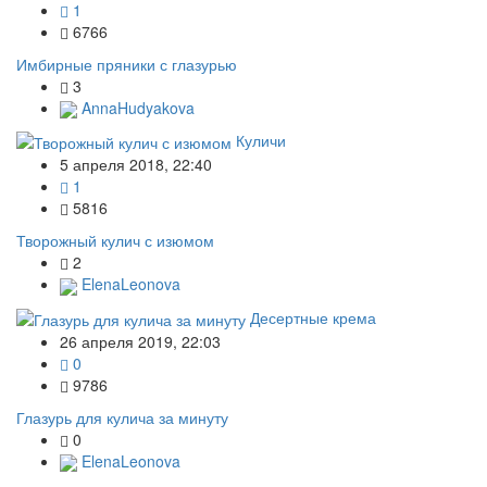
1
6766
Имбирные пряники с глазурью
3
AnnaHudyakova
Куличи
5 апреля 2018, 22:40
1
5816
Творожный кулич с изюмом
2
ElenaLeonova
Десертные крема
26 апреля 2019, 22:03
0
9786
Глазурь для кулича за минуту
0
ElenaLeonova