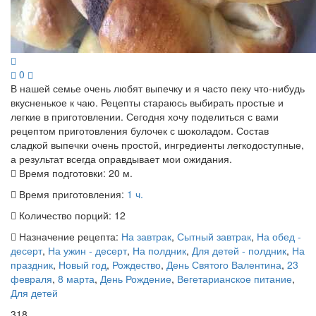
0
В нашей семье очень любят выпечку и я часто пеку что-нибудь
вкусненькое к чаю. Рецепты стараюсь выбирать простые и
легкие в приготовлении. Сегодня хочу поделиться с вами
рецептом приготовления булочек с шоколадом. Состав
сладкой выпечки очень простой, ингредиенты легкодоступные,
а результат всегда оправдывает мои ожидания.
Время подготовки:
20 м.
Время приготовления:
1 ч.
Количество порций:
12
Назначение рецепта:
На завтрак
,
Сытный завтрак
,
На обед -
десерт
,
На ужин - десерт
,
На полдник
,
Для детей - полдник
,
На
праздник
,
Новый год
,
Рождество
,
День Святого Валентина
,
23
февраля
,
8 марта
,
День Рождение
,
Вегетарианское питание
,
Для детей
318