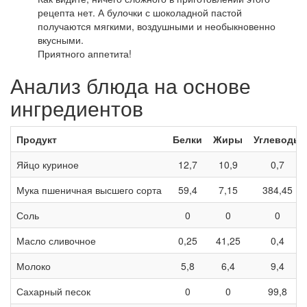
рецепта нет. А булочки с шоколадной пастой
получаются мягкими, воздушными и необыкновенно
вкусными.
Приятного аппетита!
Анализ блюда на основе
ингредиентов
Продукт
Белки
Жиры
Углеводы
Яйцо куриное
12,7
10,9
0,7
Мука пшеничная высшего сорта
59,4
7,15
384,45
Соль
0
0
0
Масло сливочное
0,25
41,25
0,4
Молоко
5,8
6,4
9,4
Сахарный песок
0
0
99,8