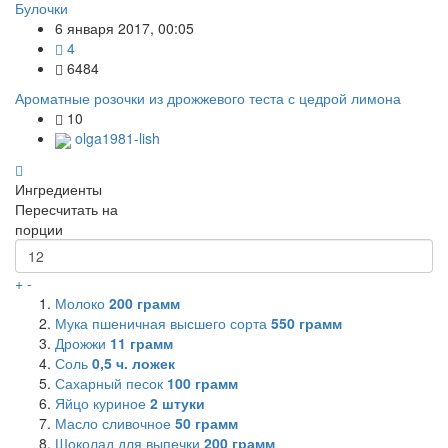
Булочки
6 января 2017, 00:05
4
6484
Ароматные розочки из дрожжевого теста с цедрой лимона
10
olga1981-lish
Ингредиенты
Пересчитать на
порции
+
-
Молоко
200
грамм
Мука пшеничная высшего сорта
550
грамм
Дрожжи
11
грамм
Соль
0,5
ч. ложек
Сахарный песок
100
грамм
Яйцо куриное
2
штуки
Масло сливочное
50
грамм
Шоколад для выпечки
200
грамм