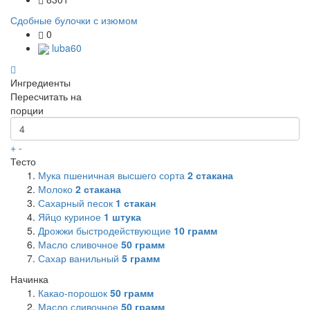
Сдобные булочки с изюмом
0
luba60
Ингредиенты
Пересчитать на
порции
+
-
Тесто
Мука пшеничная высшего сорта
2
стакана
Молоко
2
стакана
Сахарный песок
1
стакан
Яйцо куриное
1
штука
Дрожжи быстродействующие
10
грамм
Масло сливочное
50
грамм
Сахар ванильный
5
грамм
Начинка
Какао-порошок
50
грамм
Масло сливочное
50
грамм