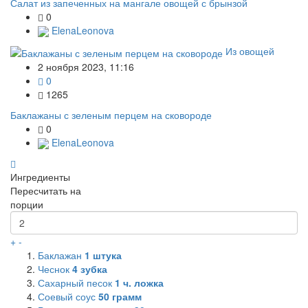
Салат из запеченных на мангале овощей с брынзой
0
ElenaLeonova
Из овощей
2 ноября 2023, 11:16
0
1265
Баклажаны с зеленым перцем на сковороде
0
ElenaLeonova
Ингредиенты
Пересчитать на
порции
+
-
Баклажан
1
штука
Чеснок
4
зубка
Сахарный песок
1
ч. ложка
Соевый соус
50
грамм