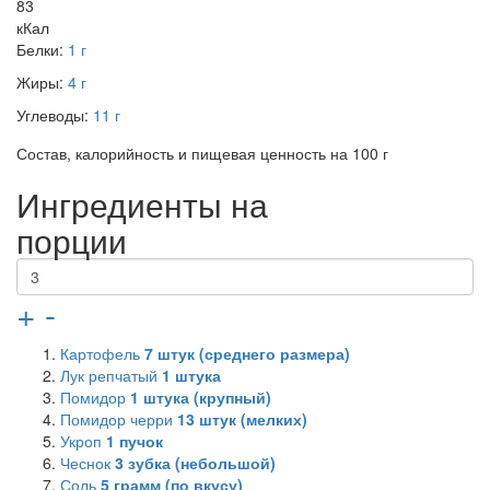
83
кКал
Белки:
1 г
Жиры:
4 г
Углеводы:
11 г
Состав, калорийность и пищевая ценность на 100 г
Ингредиенты на
порции
+
-
Картофель
7
штук (среднего размера)
Лук репчатый
1
штука
Помидор
1
штука (крупный)
Помидор черри
13
штук (мелких)
Укроп
1
пучок
Чеснок
3
зубка (небольшой)
Соль
5
грамм (по вкусу)