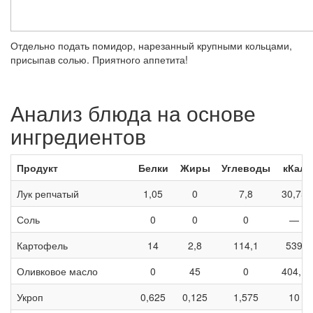
Отдельно подать помидор, нарезанный крупными кольцами,
присыпав солью. Приятного аппетита!
Анализ блюда на основе
ингредиентов
Продукт
Белки
Жиры
Углеводы
кКал
Лук репчатый
1,05
0
7,8
30,75
Соль
0
0
0
—
Картофель
14
2,8
114,1
539
Оливковое масло
0
45
0
404,1
Укроп
0,625
0,125
1,575
10