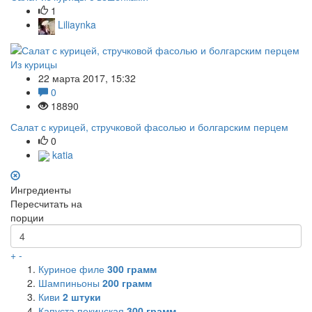
1
Liliaynka
Из курицы
22 марта 2017, 15:32
0
18890
Салат с курицей, стручковой фасолью и болгарским перцем
0
katia
Ингредиенты
Пересчитать на
порции
+
-
Куриное филе
300
грамм
Шампиньоны
200
грамм
Киви
2
штуки
Капуста пекинская
300
грамм