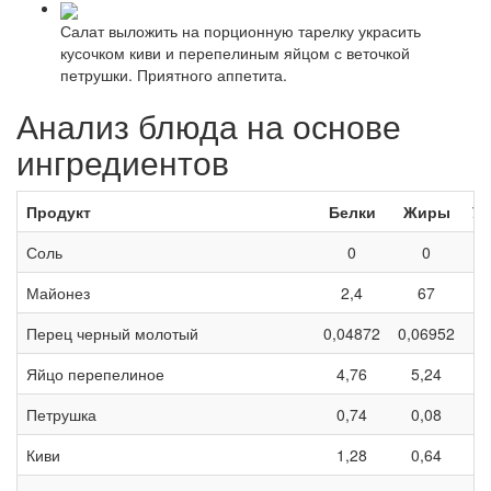
Салат выложить на порционную тарелку украсить
кусочком киви и перепелиным яйцом с веточкой
петрушки. Приятного аппетита.
Анализ блюда на основе
ингредиентов
Продукт
Белки
Жиры
У
Соль
0
0
Майонез
2,4
67
Перец черный молотый
0,04872
0,06952
0
Яйцо перепелиное
4,76
5,24
Петрушка
0,74
0,08
Киви
1,28
0,64