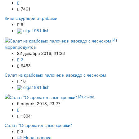
1
7461
Киви с курицей и грибами
8
olga1981-lish
Из
морепродуктов
22 декабря 2016, 21:28
2
6453
Салат из крабовых палочек и авокадо с чесноком
10
olga1981-lish
Из сыра
5 апреля 2018, 23:27
1
13041
Салат "Очаровательные крошки"
3
ElenaLeonova