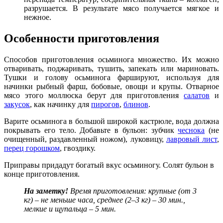
разрушается. В результате мясо получается мягкое и
нежное.
Особенности приготовления
Способов приготовления осьминога множество. Их можно
отваривать, поджаривать, тушить, запекать или мариновать.
Тушки и голову осьминога фаршируют, используя для
начинки рыбный фарш, бобовые, овощи и крупы. Отварное
мясо этого моллюска берут для приготовления
салатов
и
закусок
, как начинку для
пирогов
,
блинов
.
Варите осьминога в большой широкой кастрюле, вода должна
покрывать его тело. Добавьте в бульон: зубчик
чеснока
(не
очищенный, раздавленный ножом), луковицу,
лавровый лист
,
перец горошком
, гвоздику.
Приправы придадут богатый вкус осьминогу. Солят бульон в
конце приготовления.
На заметку!
Время приготовления: крупные (от 3
кг) – не меньше часа, среднее (2–3 кг) – 30 мин.,
мелкие и щупальца – 5 мин.