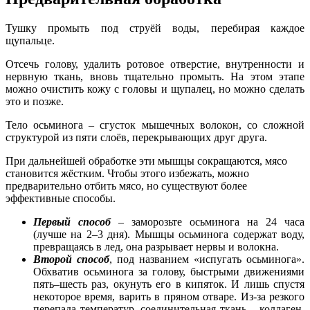
Тушку промыть под струёй воды, перебирая каждое
щупальце.
Отсечь голову, удалить ротовое отверстие, внутренности и
нервную ткань, вновь тщательно промыть. На этом этапе
можно очистить кожу с головы и щупалец, но можно сделать
это и позже.
Тело осьминога – сгусток мышечных волокон, со сложной
структурой из пяти слоёв, перекрывающих друг друга.
При дальнейшей обработке эти мышцы сокращаются, мясо
становится жёстким. Чтобы этого избежать, можно
предварительно отбить мясо, но существуют более
эффективные способы.
Первый способ
– заморозьте осьминога на 24 часа
(лучше на 2–3 дня). Мышцы осьминога содержат воду,
превращаясь в лед, она разрывает нервы и волокна.
Второй способ
, под названием «испугать осьминога».
Обхватив осьминога за голову, быстрыми движениями
пять–шесть раз, окунуть его в кипяток. И лишь спустя
некоторое время, варить в пряном отваре. Из-за резкого
перепада температур, соединительная ткань – коллаген,