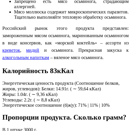
Запрещено есть мясо осьминога, страдающим
аллергией.
Мясо моллюска содержит микроскопических паразитов.
Тщательно выполняйте тепловую обработку осьминога.
Российский рынок этого продукта представлен:
замороженным мясом осьминога, маринованным осьминогом
в виде консервов, как «морской коктейль» – ассорти из
креветок
,
мидий
и осьминога. Прекрасная закуска к
алкогольным напиткам
– вяленое мясо осьминога.
Калорийность 83кКал
Энергетическая ценность продукта (Соотношение белков,
жиров, углеводов): Белки: 14.91г. ( ∼ 59,64 кКал)
Жиры: 1.04г. ( ∼ 9,36 кКал)
Углеводы: 2.2г. ( ∼ 8,8 кКал)
Энергетическое соотношение (б|ж|у): 71% | 11% | 10%
Пропорции продукта. Сколько грамм?
В 1 штуке 3000 г.