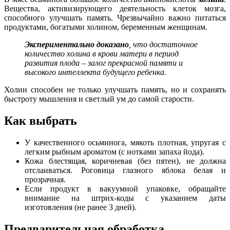
Вещества, активизирующего деятельность клеток мозга,
способного улучшать память. Чрезвычайно важно питаться
продуктами, богатыми холином, беременным женщинам.
Экспериментально доказано
, что достаточное
количество холина в крови матери в период
развития плода – залог прекрасной памяти и
высокого интеллекта будущего ребенка.
Холин способен не только улучшать память, но и сохранять
быстроту мышления и светлый ум до самой старости.
Как выбрать
У качественного осьминога, мякоть плотная, упругая с
легким рыбным ароматом (с нотками запаха йода).
Кожа блестящая, коричневая (без пятен), не должна
отслаиваться. Роговица глазного яблока белая и
прозрачная.
Если продукт в вакуумной упаковке, обращайте
внимание на штрих-коды с указанием даты
изготовления (не ранее 3 дней).
Предварительная обработка