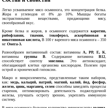
Легко усваиваемое мясо осьминога, это концентрация белка.
Жира и углеводов от 8% до 10%. Мышцы богаты
экстрактивными веществами, придающими мясу,
своеобразный вкус.
Кроме белка и жиров, в осьминоге содержится
каротин,
рибофлавин, тиамин, токоферол, аскорбиновая и
никотиновая кислота
.
В 100 г вареного мяса осьминога – 350
мг
Омега-3.
Разнообразен витаминный состав: витамины
А, РР, Е, К
,
витамины
группы В
. Содержание витамина
В12
,
способствует синтезу
миелина
. Это антиоксидант,
обогащающий клетки организма кислородом. Полезен при
острой и хронической гипоксии.
Макро и микроэлементы, представленные таким набором,
как:
медь, кальций, натрий, магний, калий, йод, фосфор,
железо, цинк, марганец, селен
способны замедлять процессы
старения, оптимизировать деятельность поджелудочной
железы, улучшать остроту зрению, укреплять иммунную
систему.
В мясе осьминога большое количество аминокислоты
холина
.