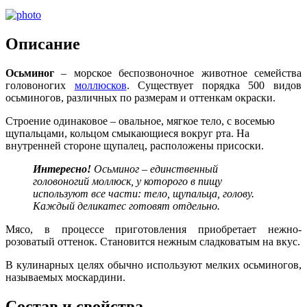
Описание
Осьминог
– морское беспозвоночное животное семейства
головоногих
моллюсков
. Существует порядка 500 видов
осьминогов, различных по размерам и оттенкам окраски.
Строение одинаковое – овальное, мягкое тело, с восемью
щупальцами, кольцом смыкающиеся вокруг рта. На
внутренней стороне щупалец, расположены присоски.
Интересно!
Осьминог – единственный
головоногий моллюск, у которого в пищу
используют все части: тело, щупальца, голову.
Каждый деликатес готовят отдельно.
Мясо, в процессе приготовления приобретает нежно-
розоватый оттенок. Становится нежным сладковатым на вкус.
В кулинарных целях обычно используют мелких осьминогов,
называемых москардини.
Состав и свойства