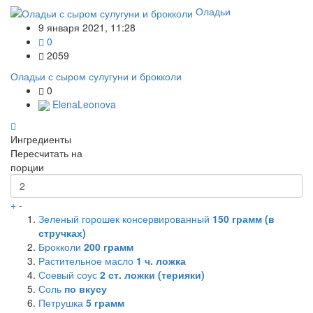
Оладьи
9 января 2021, 11:28
0
2059
Оладьи с сыром сулугуни и брокколи
0
ElenaLeonova
Ингредиенты
Пересчитать на
порции
+
-
Зеленый горошек консервированный
150
грамм (в
стручках)
Брокколи
200
грамм
Растительное масло
1
ч. ложка
Соевый соус
2
ст. ложки (терияки)
Соль
по вкусу
Петрушка
5
грамм