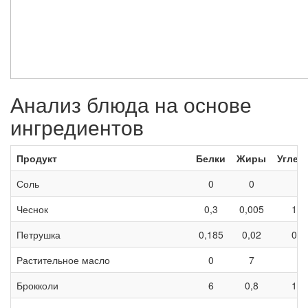
Анализ блюда на основе
ингредиентов
Продукт
Белки
Жиры
Углев
Соль
0
0
0
Чеснок
0,3
0,005
1,6
Петрушка
0,185
0,02
0,3
Растительное масло
0
7
0
Брокколи
6
0,8
10,