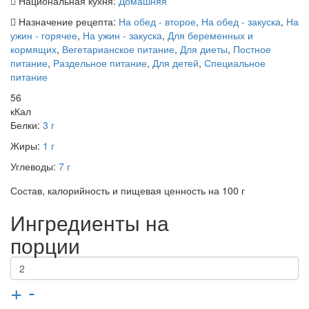
Национальная кухня:
Домашняя
Назначение рецепта:
На обед - второе
,
На обед - закуска
,
На
ужин - горячее
,
На ужин - закуска
,
Для беременных и
кормящих
,
Вегетарианское питание
,
Для диеты
,
Постное
питание
,
Раздельное питание
,
Для детей
,
Специальное
питание
56
кКал
Белки:
3 г
Жиры:
1 г
Углеводы:
7 г
Состав, калорийность и пищевая ценность на 100 г
Ингредиенты на
порции
+
-