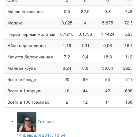
Масло сливочное
0,5
82,5
0,8
748
Молоко
3,625
4
5,875
72,5
Перец черный молотый
0,1218
0,1738
1,4424
5,26
Яйцо перепелиное
1,19
1,31
0,06
16,8
Капуста белокочанная
7,2
0,4
18,8
112
Манная крупа
8,24
0,8
58,64
262,4
Всего в блюде
20
89
85
1216
Всего в 1 порции
10
44
42
608
Всего в 100 граммах
2
12
11
168
Татьяна
14 февраля 2017, 13:54