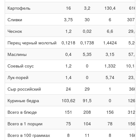
Картофель
16
3,2
130,4
616
Сливки
3,75
30
6
307,5
Чеснок
1,2
0,02
6,6
29,8
Перец черный молотый
0,1218
0,1738
1,4424
5,26
Маслины
0,4
5,35
3,15
57,5
Соевый соус
1,2
0
1,332
10,132
Лук-порей
1,4
0
5,74
23,1
Сыр российский
24
29
1
360
Куриные бедра
103,62
91,5
0
1266
Всего в блюде
151
208
156
3124
Всего в 1 порции
75
104
78
1562
Всего в 100 граммах
8
11
8
166